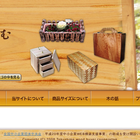
は「
全国中小企業団体中央会
：平成20年度中小企業WEB構築支援事業」の助成を受け開設
Copyright (C) 2008 Tokushima wood buyer cooperative