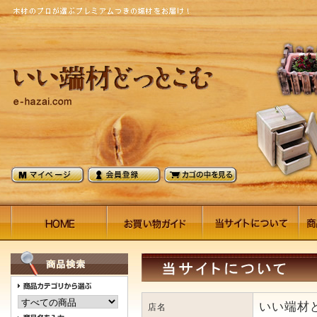
いい端材
店名