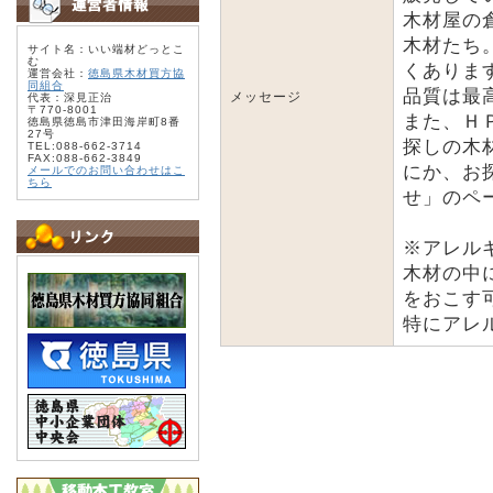
木材屋の
木材たち
サイト名：いい端材どっとこ
む
くありま
運営会社：
徳島県木材買方協
同組合
品質は最
メッセージ
代表：深見正治
〒770-8001
また、Ｈ
徳島県徳島市津田海岸町8番
27号
探しの木
TEL:088-662-3714
FAX:088-662-3849
にか、お
メールでのお問い合わせはこ
ちら
せ」のペ
※アレル
木材の中
をおこす
特にアレ