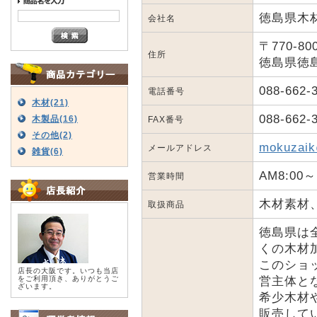
徳島県木
会社名
〒770-80
住所
徳島県徳島
088-662-
電話番号
木材(21)
088-662-
木製品(16)
FAX番号
その他(2)
mokuzaik
メールアドレス
雑貨(6)
AM8:00～
営業時間
木材素材
取扱商品
徳島県は
くの木材
このショ
店長の大阪です。いつも当店
をご利用頂き、ありがとうご
営主体と
ざいます。
希少木材
販売して