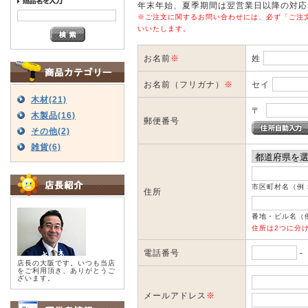
年末年始、夏季期間は翌営業日以降の対応
※ご注文に関するお問い合わせには、必ず「ご注
いいたします。
お名前
※
姓
お名前（フリガナ）
※
セイ
木材(21)
〒
木製品(16)
郵便番号
その他(2)
雑貨(6)
市区町村名（例
住所
番地・ビル名（例
住所は2つに分
電話番号
店長の大阪です。いつも当店
をご利用頂き、ありがとうご
ざいます。
メールアドレス
※