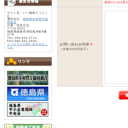
確認のため2度
サイト名：いい端材どっとこ
む
運営会社：
徳島県木材買方協
同組合
代表：深見正治
〒770-8001
徳島県徳島市津田海岸町8番
27号
TEL:088-662-3714
FAX:088-662-3849
お問い合わせ内容
※
メールでのお問い合わせはこ
ちら
（全角1000字以下）