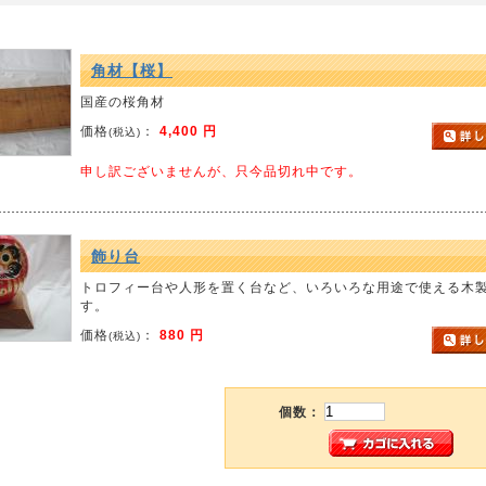
角材【桜】
国産の桜角材
価格
：
4,400 円
(税込)
申し訳ございませんが、只今品切れ中です。
飾り台
トロフィー台や人形を置く台など、いろいろな用途で使える木
す。
価格
：
880 円
(税込)
個数：