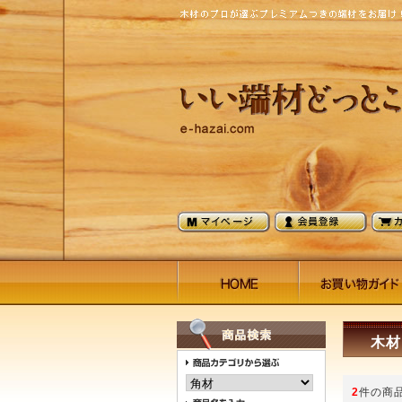
木材
2
件の商