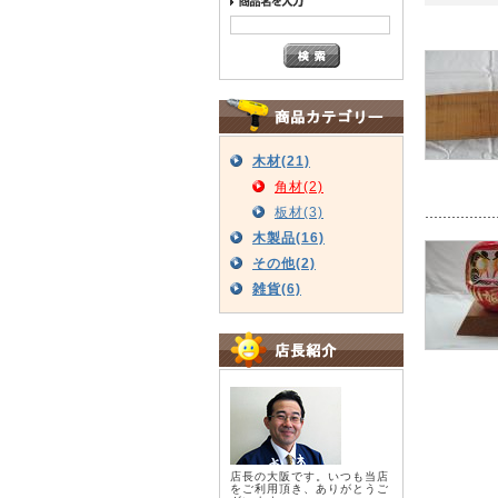
木材(21)
角材(2)
板材(3)
木製品(16)
その他(2)
雑貨(6)
店長の大阪です。いつも当店
をご利用頂き、ありがとうご