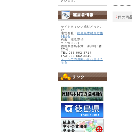
ざいます。
2
件の商
サイト名：いい端材どっとこ
む
運営会社：
徳島県木材買方協
同組合
代表：深見正治
〒770-8001
徳島県徳島市津田海岸町8番
27号
TEL:088-662-3714
FAX:088-662-3849
メールでのお問い合わせはこ
ちら