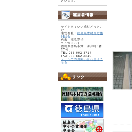
ざいます。
サイト名：いい端材どっとこ
む
運営会社：
徳島県木材買方協
同組合
代表：深見正治
〒770-8001
徳島県徳島市津田海岸町8番
27号
TEL:088-662-3714
FAX:088-662-3849
メールでのお問い合わせはこ
ちら