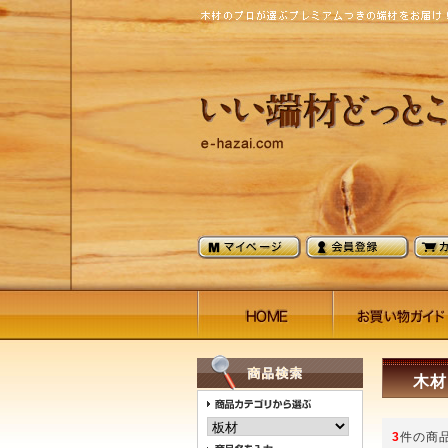
木材
3
件の商