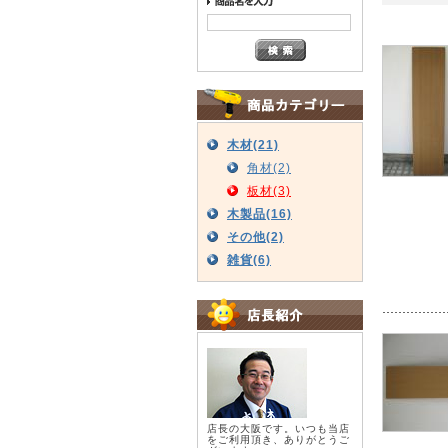
木材(21)
角材(2)
板材(3)
木製品(16)
その他(2)
雑貨(6)
店長の大阪です。いつも当店
をご利用頂き、ありがとうご